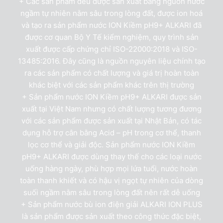
+ Các sản phẩm đều được sản xuất bằng nguồn nước
ngầm tự nhiên nằm sâu trong lòng đất, được ion hoá
và tạo ra sản phẩm nước ION Kiềm pH9+ ALKARI đã
được cơ quan Bộ Y Tế kiểm nghiệm, quy trình sản
xuất được cấp chứng chỉ ISO-22000:2018 và ISO-
13485:2016. Đây cũng là nguồn nguyên liệu chính tạo
ra các sản phẩm có chất lượng và giá trị hoàn toàn
khác biệt với các sản phẩm khác trên thị trường
+ Sản phẩm nước ION Kiềm pH9+ ALKARI được sản
xuất tại Việt Nam nhưng có chất lượng tương đương
với các sản phẩm được sản xuất tại Nhật Bản, có tác
dụng hỗ trợ cân bằng Acid – pH trong cơ thể, thanh
lọc cơ thể và giải độc. Sản phẩm nước ION Kiềm
pH9+ ALKARI được dùng thay thế cho các loại nước
uống hàng ngày, phù hợp mọi lứa tuổi, nước hoàn
toàn thanh khiết và có hậu vị ngọt tự nhiên của dòng
suối ngầm nằm sâu trong lòng đất nên rất dễ uống
+ Sản phẩm nước bù ion điện giải ALKARI ION PLUS
là sản phẩm được sản xuất theo công thức đặc biệt,