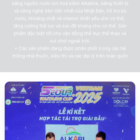
bằng nguồn nước ion hoá kiềm Alkaline, bằng thiết bị
và công nghệ tiên tiến nhất của Nhật Bản, hỗ trợ bù
nước, khoáng chất và vitamin thiết yếu cho cơ thể,
tăng cường thể lực và sức đề kháng cho cơ thể. Sản
phẩm đặc biệt tốt cho vận động thể dục thể thao và
vui chơi ngoài trời.
+ Các sản phẩm đang được phân phối trong các hệ
thống nhà thuốc, siêu thị và các đại lý trên toàn quốc