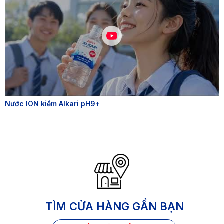
Nước ION kiềm Alkari pH9+
TÌM CỬA HÀNG GẦN BẠN