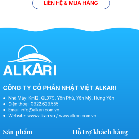
LIÊN HỆ & MUA HÀNG
CÔNG TY CỔ PHẦN NHẬT VIỆT ALKARI
Nhà Máy: Km12, QL379, Yên Phú, Yên Mỹ, Hưng Yên
Điện thoại: 0822.628.555
Email: info@alkari.com.vn
Website: www.alkari.vn / www.alkari.com.vn
Sản phẩm
Hỗ trợ khách hàng