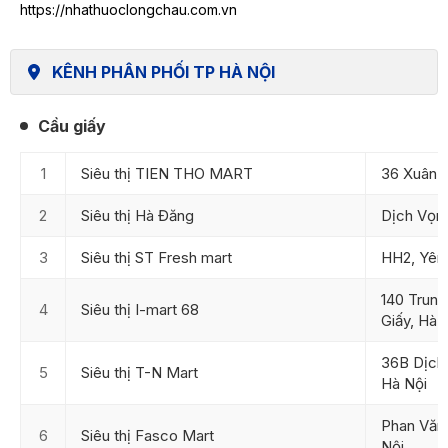
https://nhathuoclongchau.com.vn
KÊNH PHÂN PHỐI TP HÀ NỘI
Cầu giấy
1
Siêu thị TIEN THO MART
36 Xuân T
2
Siêu thị Hà Đăng
Dịch Vọng
3
Siêu thị ST Fresh mart
HH2, Yên
140 Trung
4
Siêu thị I-mart 68
Giấy, Hà 
36B Dịch 
5
Siêu thị T-N Mart
Hà Nội
Phan Văn 
6
Siêu thị Fasco Mart
Nội