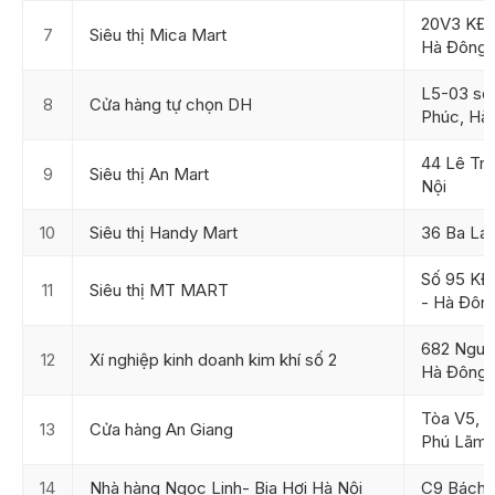
20V3 KĐT
7
Siêu thị Mica Mart
Hà Đông
L5-03 số
8
Cửa hàng tự chọn DH
Phúc, Hà
44 Lê Tr
9
Siêu thị An Mart
Nội
10
Siêu thị Handy Mart
36 Ba La
Số 95 KĐ
11
Siêu thị MT MART
- Hà Đôn
682 Nguyễ
12
Xí nghiệp kinh doanh kim khí số 2
Hà Đông,
Tòa V5, K
13
Cửa hàng An Giang
Phú Lãm,
14
Nhà hàng Ngọc Linh- Bia Hơi Hà Nội
C9 Bách 