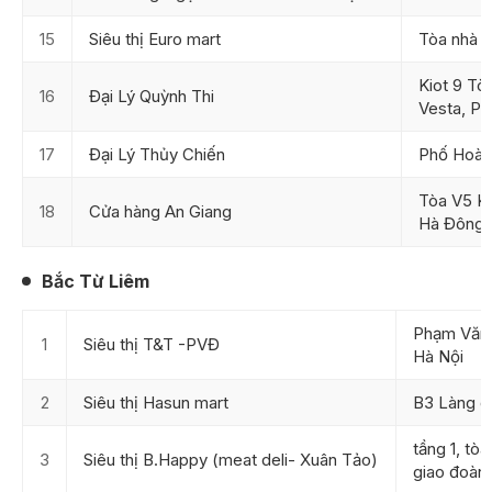
15
Siêu thị Euro mart
Tòa nhà 
Kiot 9 Tò
16
Đại Lý Quỳnh Thi
Vesta, P
17
Đại Lý Thủy Chiến
Phố Hoàn
Tòa V5 K
18
Cửa hàng An Giang
Hà Đông
Bắc Từ Liêm
Phạm Văn 
1
Siêu thị T&T -PVĐ
Hà Nội
2
Siêu thị Hasun mart
B3 Làng q
tầng 1, tò
3
Siêu thị B.Happy (meat deli- Xuân Tảo)
giao đoàn,