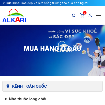
Vì sức khỏe, sắc đẹp và sức sống trường thọ của con người
0
MUA HÀNG Ở ĐÂU
KÊNH TOÀN QUỐC
Nhà thuốc long châu