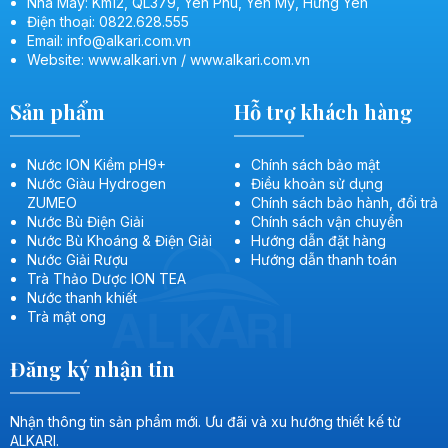
Nhà Máy: Km12, QL379, Yên Phú, Yên Mỹ, Hưng Yên
Điện thoại: 0822.628.555
Email: info@alkari.com.vn
Website: www.alkari.vn / www.alkari.com.vn
Sản phẩm
Hỗ trợ khách hàng
Nước ION Kiềm pH9+
Chính sách bảo mật
Nước Giàu Hydrogen
Điều khoản sử dụng
ZUMEO
Chính sách bảo hành, đổi trả
Nước Bù Điện Giải
Chính sách vận chuyển
Nước Bù Khoáng & Điện Giải
Hướng dẫn đặt hàng
Nước Giải Rượu
Hướng dẫn thanh toán
Trà Thảo Dược ION TEA
Nước thanh khiết
Trà mật ong
Đăng ký nhận tin
Nhận thông tin sản phẩm mới. Ưu đãi và xu hướng thiết kế từ
ALKARI.