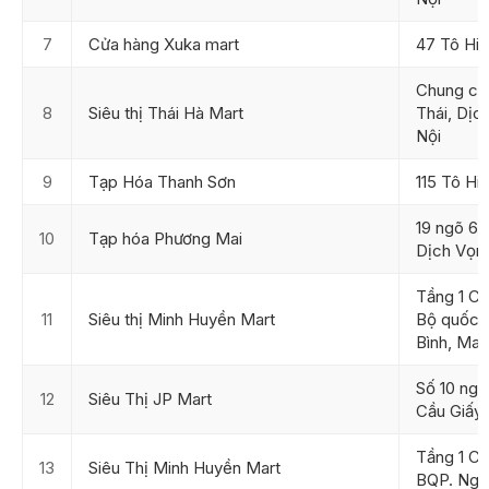
7
Cửa hàng Xuka mart
47 Tô Hiệ
Chung cư
8
Siêu thị Thái Hà Mart
Thái, Dịc
Nội
9
Tạp Hóa Thanh Sơn
115 Tô Hi
19 ngõ 6
10
Tạp hóa Phương Mai
Dịch Vọn
Tầng 1 C
11
Siêu thị Minh Huyền Mart
Bộ quốc p
Bình, Mai
Số 10 ngõ
12
Siêu Thị JP Mart
Cầu Giấy
Tầng 1 C
13
Siêu Thị Minh Huyền Mart
BQP. Ngõ 