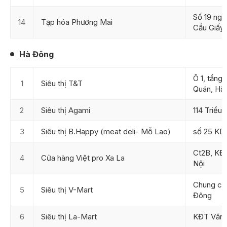
Số 19 ng
14
Tạp hóa Phương Mai
Cầu Giấy
Hà Đông
Ô 1, tầng
1
Siêu thị T&T
Quán, Hà
2
Siêu thị Agami
114 Triều
3
Siêu thị B.Happy (meat deli- Mỗ Lao)
số 25 KD
Ct2B, KĐ
4
Cửa hàng Việt pro Xa La
Nội
Chung cư
5
Siêu thị V-Mart
Đông
6
Siêu thị La-Mart
KĐT Văn 