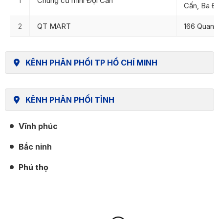
1
Chung cư mini Đội Cấn
Cấn, Ba Đì
2
QT MART
166 Quan T
KÊNH PHÂN PHỐI TP HỒ CHÍ MINH
KÊNH PHÂN PHỐI TỈNH
Vĩnh phúc
Bắc ninh
Phú thọ