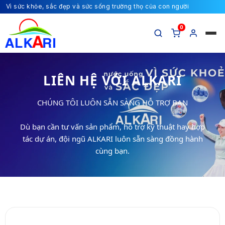
Vì sức khỏe, sắc đẹp và sức sống trường thọ của con người
0
LIÊN HỆ VỚI ALKARI
CHÚNG TÔI LUÔN SẴN SÀNG HỖ TRỢ BẠN
Dù bạn cần tư vấn sản phẩm, hỗ trợ kỹ thuật hay hợp
tác dự án, đội ngũ ALKARI luôn sẵn sàng đồng hành
cùng bạn.