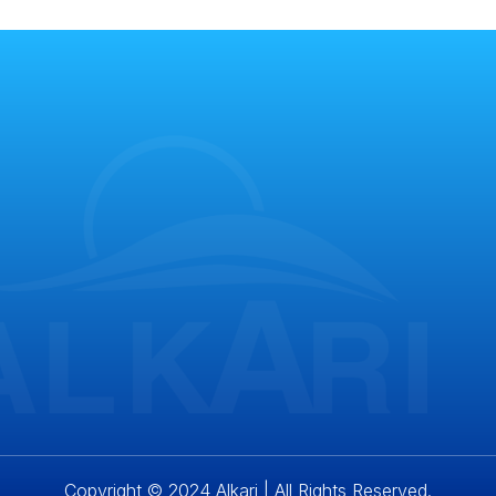
Nước ION Kiềm pH9+
Chính sách bảo mật
Nước Giàu Hydrogen ZUMEO
Điều khoản sử dụng
Nước Bù Điện Giải
Chính sách bảo hành, đổ
Nước Bù Khoáng & Điện Giải
Chính sách vận chuyển
Nước Giải Rượu
Hướng dẫn đặt hàng
Trà Thảo Dược ION TEA
Hướng dẫn thanh toán
Nước thanh khiết
Trà mật ong
Copyright © 2024 Alkari | All Rights Reserved.