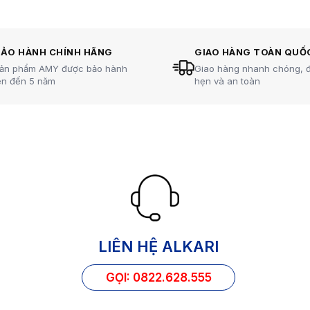
ớc vào buổi sáng được cho
Bạn hoặc người thân đang có 
điểm hiệu quả nhất cho việc
với bệnh Gút (Gout) và muốn hỗ
nh. Uống nước vào buổi sáng
chữa trị nhanh chóng? Không 
dụng giúp cơ thể thanh lọc,
gì… Chỉ cần uống nước kiềm –
BẢO HÀNH CHÍNH HÃNG
GIAO HÀNG TOÀN QUỐ
p
Đọc tiếp
i chất độc.
Alkaline mỗi ngày!
ản phẩm AMY được bảo hành
Giao hàng nhanh chóng, 
ên đến 5 năm
hẹn và an toàn
LIÊN HỆ ALKARI
GỌI: 0822.628.555