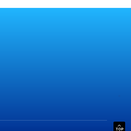
i trả
0822.628.555
Tư vấn miễn phí 24/7
TOP