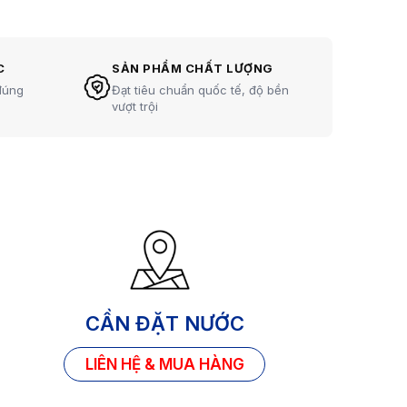
vấn đề
 trợ
vấn đề
C
SẢN PHẨM CHẤT LƯỢNG
đúng
Đạt tiêu chuẩn quốc tế, độ bền
vượt trội
CẦN ĐẶT NƯỚC
LIÊN HỆ & MUA HÀNG