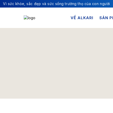
Vì sức khỏe, sắc đẹp và sức sống trường thọ của con người
VỀ ALKARI
SẢN 