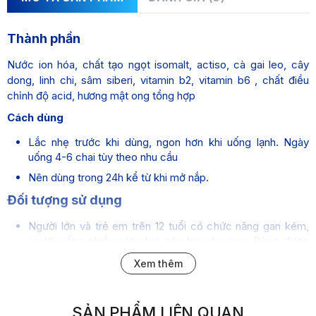
Thành phần
Nước ion hóa, chất tạo ngọt isomalt, actiso, cà gai leo, cây
dong, linh chi, sâm siberi, vitamin b2, vitamin b6 , chất điều
chỉnh độ acid, hương mật ong tổng hợp
Cách dùng
Lắc nhẹ trước khi dùng, ngon hơn khi uống lạnh. Ngày
uống 4-6 chai tùy theo nhu cầu
Nên dùng trong 24h kể từ khi mở nắp.
Đối tượng sử dụng
Người lớn và trẻ em trên 12 tuổi có chức năng gan kém,
người uống nhiều rượu bia gây hại cho gan. Dùng được
cho người đái tháo đường
Xem thêm
Bảo quản
Bảo quản nơi khô ráo, thoáng mát. Tránh ánh nắng trực
SẢN PHẨM LIÊN QUAN