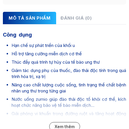
MÔ TẢ SẢN PHẨM
ĐÁNH GIÁ (0)
Công dụng
Hạn chế sự phát triển của khối u
Hỗ trợ tăng cường miễn dịch cơ thể
Thúc đẩy quá trình tự hủy của tế bào ung thư
Giảm tác dụng phụ của thuốc, đào thải độc tính trong quá
trình hóa trị, xạ trị
Nâng cao chất lượng cuộc sống, tình trạng thể chất bệnh
nhân ung thư trong từng giai
Nước uống zumio giúp đào thải độc tố khỏi cơ thể, kích
hoạt chức năng bảo vệ tế bào miễn dịch...
Giải phóng vi khuẩn trong đường ruột và tăng hoạt động
enzyme tiêu hóa giúp ăn ngon miệng hơn
Xem thêm
Loại bỏ các chất oxy hóa mạnh và các tác nhân về tuổi