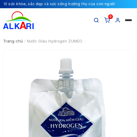
Vì sức khỏe, sắc đẹp và sức sống trường thọ của con người
0
Trang chủ
/
Nước Giàu Hydrogen ZUMEO