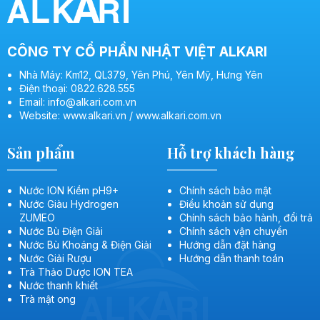
Các sản phẩm đang được phân phối trong các hệ thống
nhà thuốc, siêu thị và các đại lý trên toàn quốc
CÔNG TY CỔ PHẦN NHẬT VIỆT ALKARI
Nhà Máy: Km12, QL379, Yên Phú, Yên Mỹ, Hưng Yên
Điện thoại: 0822.628.555
Email: info@alkari.com.vn
Website: www.alkari.vn / www.alkari.com.vn
Sản phẩm
Hỗ trợ khách hàng
Nước ION Kiềm pH9+
Chính sách bảo mật
Nước Giàu Hydrogen
Điều khoản sử dụng
ZUMEO
Chính sách bảo hành, đổi trả
Nước Bù Điện Giải
Chính sách vận chuyển
Nước Bù Khoáng & Điện Giải
Hướng dẫn đặt hàng
Nước Giải Rượu
Hướng dẫn thanh toán
Trà Thảo Dược ION TEA
Nước thanh khiết
Trà mật ong